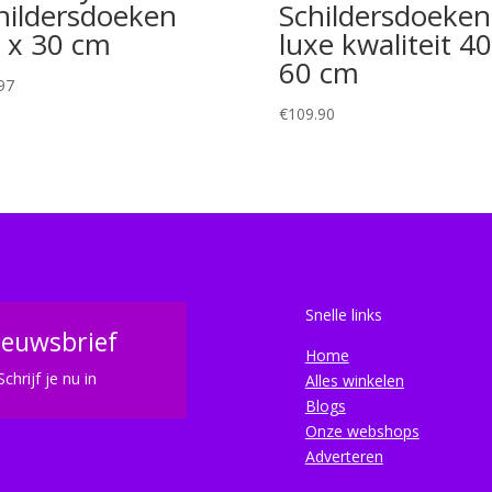
hildersdoeken
Schildersdoeken
 x 30 cm
luxe kwaliteit 40
60 cm
97
€
109.90
Snelle links
ieuwsbrief
Home
Schrijf je nu in
Alles winkelen
Blogs
Onze webshops
Adverteren