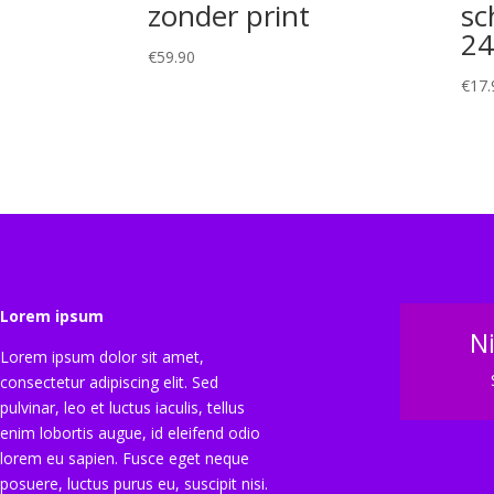
zonder print
sc
24
€
59.90
€
17.
Lorem ipsum
N
Lorem ipsum dolor sit amet,
consectetur adipiscing elit. Sed
pulvinar, leo et luctus iaculis, tellus
enim lobortis augue, id eleifend odio
lorem eu sapien. Fusce eget neque
posuere, luctus purus eu, suscipit nisi.