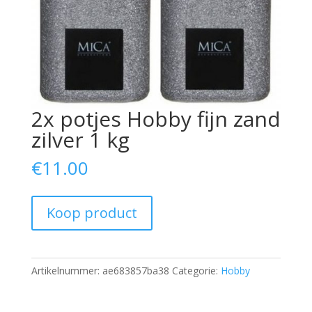
2x potjes Hobby fijn zand
zilver 1 kg
€
11.00
Koop product
Artikelnummer:
ae683857ba38
Categorie:
Hobby