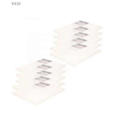
€
4.50