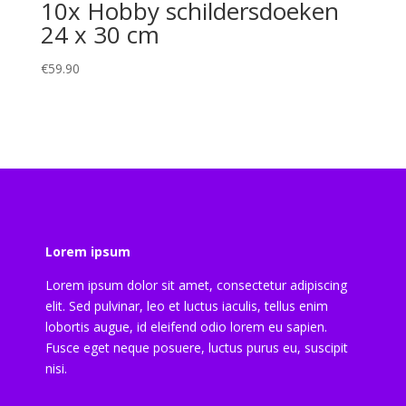
10x Hobby schildersdoeken
24 x 30 cm
€
59.90
Lorem ipsum
Lorem ipsum dolor sit amet, consectetur adipiscing
elit. Sed pulvinar, leo et luctus iaculis, tellus enim
lobortis augue, id eleifend odio lorem eu sapien.
Fusce eget neque posuere, luctus purus eu, suscipit
nisi.