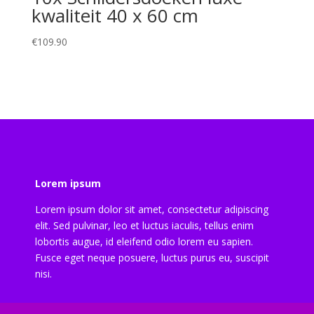
kwaliteit 40 x 60 cm
€
109.90
Lorem ipsum
Lorem ipsum dolor sit amet, consectetur adipiscing
elit. Sed pulvinar, leo et luctus iaculis, tellus enim
lobortis augue, id eleifend odio lorem eu sapien.
Fusce eget neque posuere, luctus purus eu, suscipit
nisi.