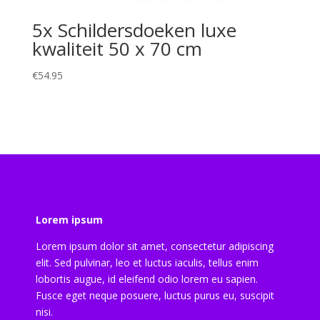
5x Schildersdoeken luxe
kwaliteit 50 x 70 cm
€
54.95
Lorem ipsum
Lorem ipsum dolor sit amet, consectetur adipiscing
elit. Sed pulvinar, leo et luctus iaculis, tellus enim
lobortis augue, id eleifend odio lorem eu sapien.
Fusce eget neque posuere, luctus purus eu, suscipit
nisi.