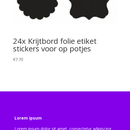
24x Krijtbord folie etiket
stickers voor op potjes
€
7.70
Lorem ipsum
Lorem ipsum dolor sit amet, consectetur adipiscing