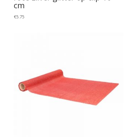
cm
€
5.75