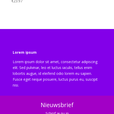
€
23.97
Lorem ipsum
Lorem ipsum dolor sit amet, consectetur adipiscing
elit. Sed pulvinar, leo et luctus iaculis, tellus enim
lobortis augue, id eleifend odio lorem eu sapien.
Fusce eget neque posuere, luctus purus eu, suscipit
nisi.
Nieuwsbrief
Schrijf je nu in