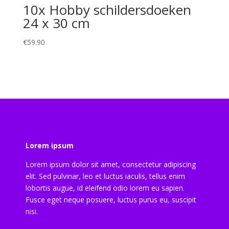
10x Hobby schildersdoeken
24 x 30 cm
€
59.90
Lorem ipsum
Lorem ipsum dolor sit amet, consectetur adipiscing
elit. Sed pulvinar, leo et luctus iaculis, tellus enim
lobortis augue, id eleifend odio lorem eu sapien.
Fusce eget neque posuere, luctus purus eu, suscipit
nisi.