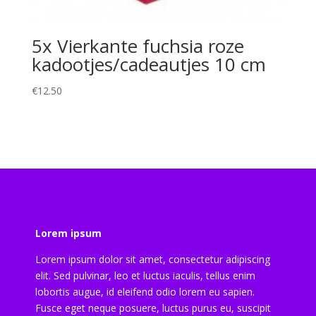
5x Vierkante fuchsia roze
kadootjes/cadeautjes 10 cm
€
12.50
Lorem ipsum
Lorem ipsum dolor sit amet, consectetur adipiscing
elit. Sed pulvinar, leo et luctus iaculis, tellus enim
lobortis augue, id eleifend odio lorem eu sapien.
Fusce eget neque posuere, luctus purus eu, suscipit