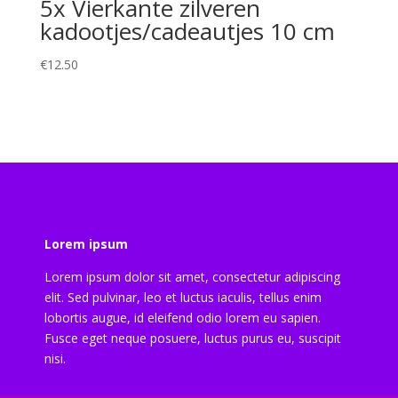
5x Vierkante zilveren
kadootjes/cadeautjes 10 cm
€
12.50
Lorem ipsum
Lorem ipsum dolor sit amet, consectetur adipiscing
elit. Sed pulvinar, leo et luctus iaculis, tellus enim
lobortis augue, id eleifend odio lorem eu sapien.
Fusce eget neque posuere, luctus purus eu, suscipit
nisi.