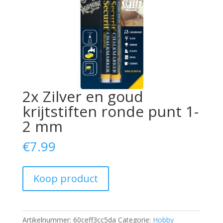
2x Zilver en goud
krijtstiften ronde punt 1-
2 mm
€
7.99
Koop product
Artikelnummer:
60ceff3cc5da
Categorie:
Hobby