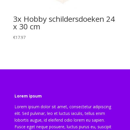
3x Hobby schildersdoeken 24
x 30 cm
€
17.97
Lorem ipsum
Lorem ipsum dolor sit amet, consectetur adipiscing
elit. Sed pulvinar, leo et luctus iaculis, tellus enim
lobortis augue, id eleifend odio lorem eu sapien.
Fusce eget neque posuere, luctus purus eu, suscipit