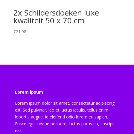
2x Schildersdoeken luxe
kwaliteit 50 x 70 cm
€
21.98
Lorem ipsum
Lorem ipsum dolor sit amet, consectetur adipiscing
elit. Sed pulvinar, leo et luctus iaculis, tellus enim
lobortis augue, id eleifend odio lorem eu sapien.
Fusce eget neque posuere, luctus purus eu, suscipit
nisi.