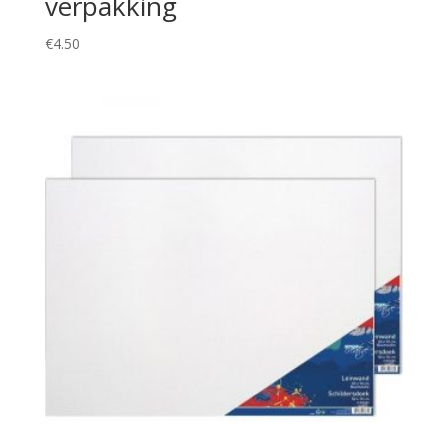
verpakking
€
4.50