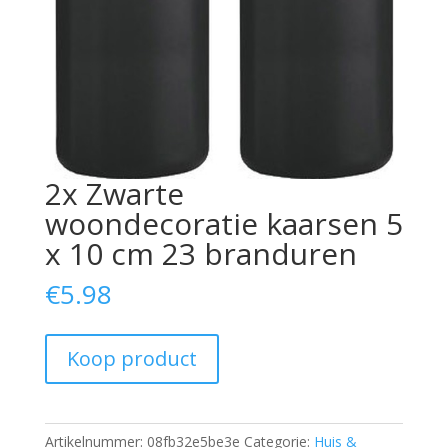
2x Zwarte
woondecoratie kaarsen 5
x 10 cm 23 branduren
€
5.98
Koop product
Artikelnummer:
08fb32e5be3e
Categorie:
Huis &