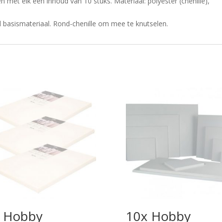
 met elk een inhoud van 10 stuks. Materiaal: polyester (chenille),
 basismateriaal. Rond-chenille om mee te knutselen.
 Hobby
10x Hobby