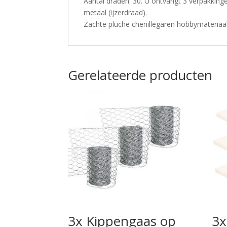
Aantal draden: 30. U ontvangt 3 verpakkingen
metaal (ijzerdraad).
Zachte pluche chenillegaren hobbymateriaal
Gerelateerde producten
3x Kippengaas op
3x