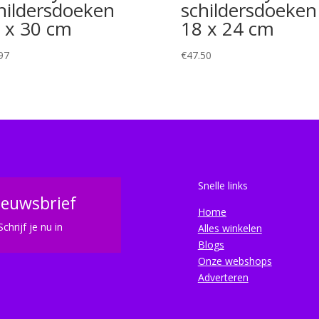
hildersdoeken
schildersdoeken
 x 30 cm
18 x 24 cm
97
€
47.50
Snelle links
ieuwsbrief
Home
Schrijf je nu in
Alles winkelen
Blogs
Onze webshops
Adverteren