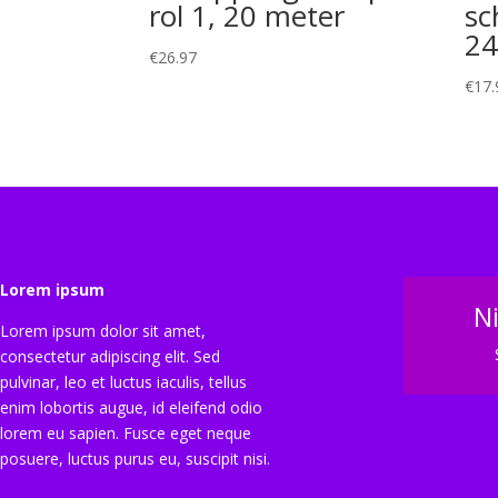
rol 1, 20 meter
sc
24
€
26.97
€
17.
Lorem ipsum
N
Lorem ipsum dolor sit amet,
consectetur adipiscing elit. Sed
pulvinar, leo et luctus iaculis, tellus
enim lobortis augue, id eleifend odio
lorem eu sapien. Fusce eget neque
posuere, luctus purus eu, suscipit nisi.