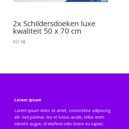
2x Schildersdoeken luxe
kwaliteit 50 x 70 cm
€
21.98
Lorem ipsum
Lorem ipsum dolor sit amet, consectetur adipiscing
elit. Sed pulvinar, leo et luctus iaculis, tellus enim
lobortis augue, id eleifend odio lorem eu sapien.