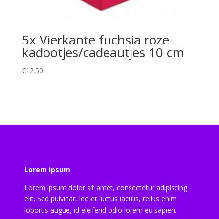
5x Vierkante fuchsia roze
kadootjes/cadeautjes 10 cm
€
12.50
Lorem ipsum
Lorem ipsum dolor sit amet, consectetur adipiscing
elit. Sed pulvinar, leo et luctus iaculis, tellus enim
lobortis augue, id eleifend odio lorem eu sapien.