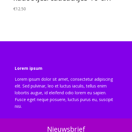
€
12.50
Lorem ipsum
Lorem ipsum dolor sit amet, consectetur adipiscing
elit. Sed pulvinar, leo et luctus iaculis, tellus enim
lobortis augue, id eleifend odio lorem eu sapien.
Fusce eget neque posuere, luctus purus eu, suscipit
nisi.
Nieuwsbrief