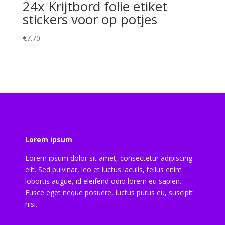
24x Krijtbord folie etiket
stickers voor op potjes
€
7.70
Lorem ipsum
Lorem ipsum dolor sit amet, consectetur adipiscing
elit. Sed pulvinar, leo et luctus iaculis, tellus enim
lobortis augue, id eleifend odio lorem eu sapien.
Fusce eget neque posuere, luctus purus eu, suscipit
nisi.