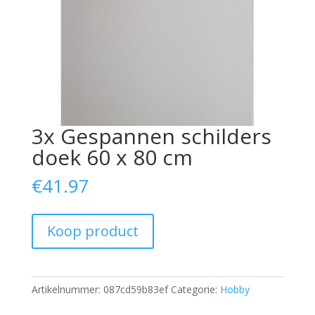
3x Gespannen schilders
doek 60 x 80 cm
€
41.97
Koop product
Artikelnummer:
087cd59b83ef
Categorie:
Hobby