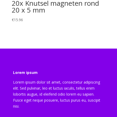
20x Knutsel magneten rond
20 x 5 mm
€
15.96
Lorem ipsum
Lorem ipsum dolor sit amet, consectetur adipiscing
elit. Sed pulvinar, leo et luctus iaculis, tellus enim
lobortis augue, id eleifend odio lorem eu sapien.
Fusce eget neque posuere, luctus purus eu, suscipit
nisi.