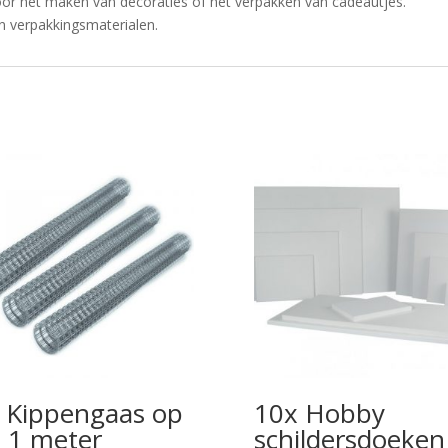
oor het maken van decoraties of het verpakken van cadeautjes.
n verpakkingsmaterialen.
 Kippengaas op
10x Hobby
l 1 meter
schildersdoeken