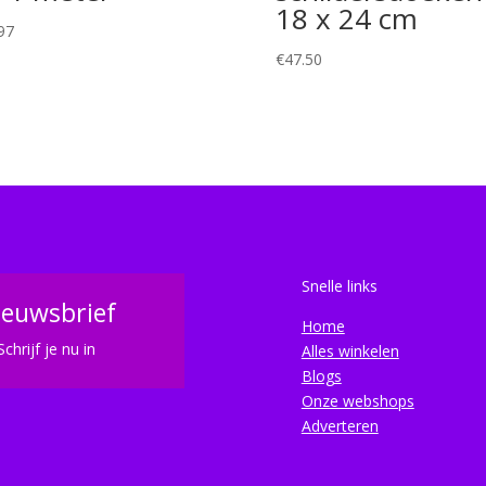
18 x 24 cm
97
€
47.50
Snelle links
ieuwsbrief
Home
Schrijf je nu in
Alles winkelen
Blogs
Onze webshops
Adverteren