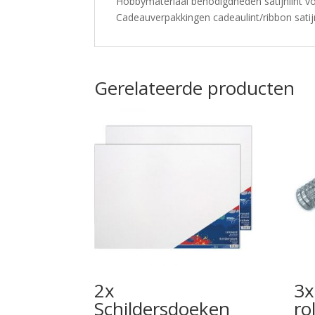
Hobbymateriaal benodigdheden satijnlint v
Cadeauverpakkingen cadeaulint/ribbon satij
Gerelateerde producten
2x
3x
Schildersdoeken
ro