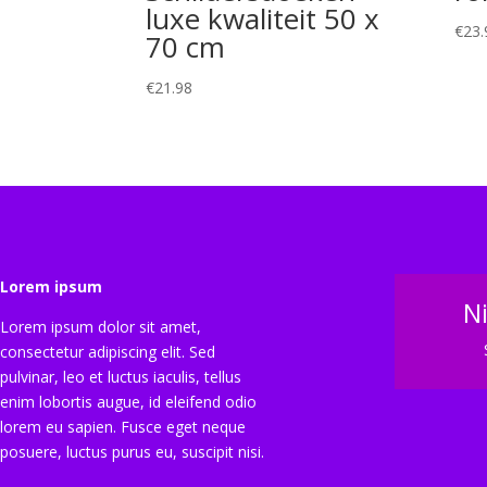
luxe kwaliteit 50 x
€
23.
70 cm
€
21.98
Lorem ipsum
N
Lorem ipsum dolor sit amet,
consectetur adipiscing elit. Sed
pulvinar, leo et luctus iaculis, tellus
enim lobortis augue, id eleifend odio
lorem eu sapien. Fusce eget neque
posuere, luctus purus eu, suscipit nisi.