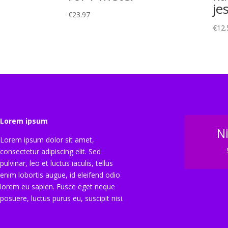
je
€
23.97
€
12.
Lorem ipsum
N
Lorem ipsum dolor sit amet,
consectetur adipiscing elit. Sed
pulvinar, leo et luctus iaculis, tellus
enim lobortis augue, id eleifend odio
lorem eu sapien. Fusce eget neque
posuere, luctus purus eu, suscipit nisi.