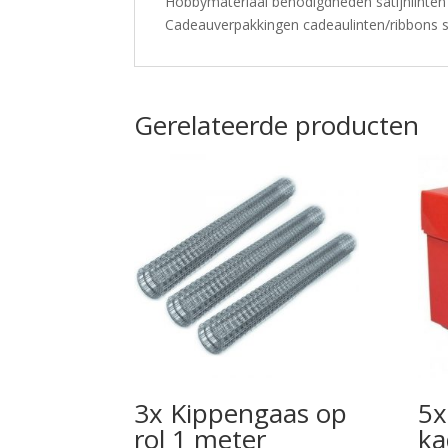
Hobbymateriaal benodigdheden satijnlinten
Cadeauverpakkingen cadeaulinten/ribbons sa
Gerelateerde producten
3x Kippengaas op
5x
rol 1 meter
ka