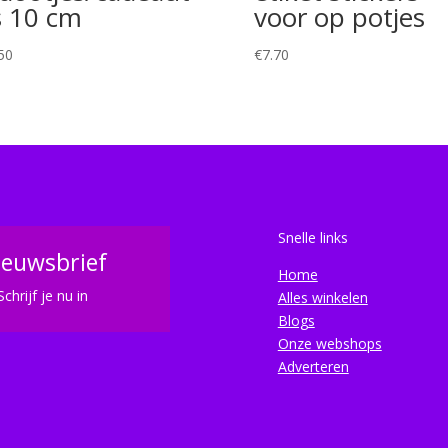
s 10 cm
voor op potjes
50
€
7.70
Snelle links
ieuwsbrief
Home
Schrijf je nu in
Alles winkelen
Blogs
Onze webshops
Adverteren