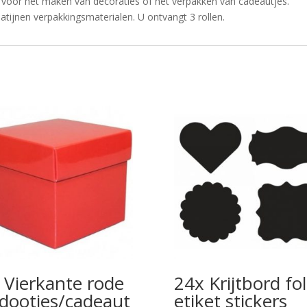
 voor het maken van decoraties of het verpakken van cadeautjes.
tijnen verpakkingsmaterialen. U ontvangt 3 rollen.
 Vierkante rode
24x Krijtbord fol
dootjes/cadeaut
etiket stickers