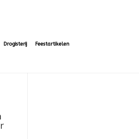
Drogisterij
Feestartikelen
t
n
r