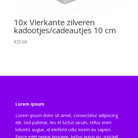
10x Vierkante zilveren
kadootjes/cadeautjes 10 cm
€
25.00
Lorem ipsum
Lorem ipsum dolor sit amet, consectetur adipiscing
elit. Sed pulvinar, leo et luctus iaculis, tellus enim
lobortis augue, id eleifend odio lorem eu sapien.
Fusce eget neque posuere, luctus purus eu, suscipit