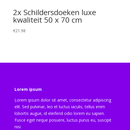
2x Schildersdoeken luxe
kwaliteit 50 x 70 cm
€
21.98
Lorem ipsum
Lorem ipsum dolor sit amet, consectetur adipiscing
elit. Sed pulvinar, leo et luctus iaculis, tellus enim
lobortis augue, id eleifend odio lorem eu sapien.
Fusce eget neque posuere, luctus purus eu, suscipit
nisi.