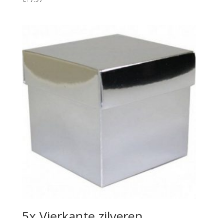
5x Vierkante zilveren