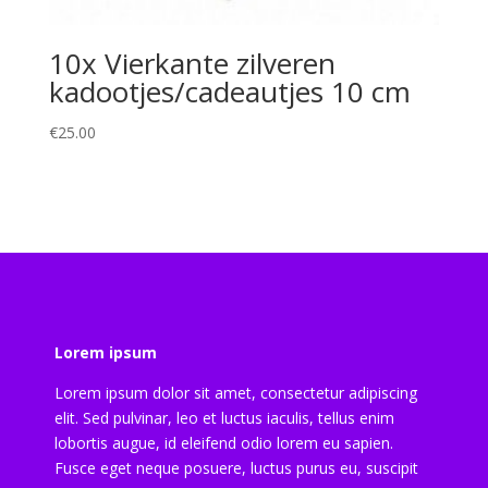
10x Vierkante zilveren
kadootjes/cadeautjes 10 cm
€
25.00
Lorem ipsum
Lorem ipsum dolor sit amet, consectetur adipiscing
elit. Sed pulvinar, leo et luctus iaculis, tellus enim
lobortis augue, id eleifend odio lorem eu sapien.
Fusce eget neque posuere, luctus purus eu, suscipit