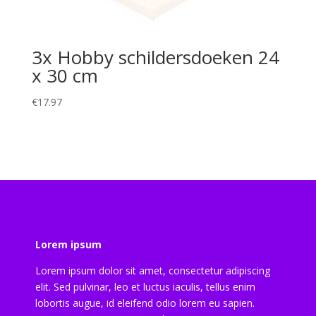
3x Hobby schildersdoeken 24
x 30 cm
€
17.97
Lorem ipsum
Lorem ipsum dolor sit amet, consectetur adipiscing
elit. Sed pulvinar, leo et luctus iaculis, tellus enim
lobortis augue, id eleifend odio lorem eu sapien.