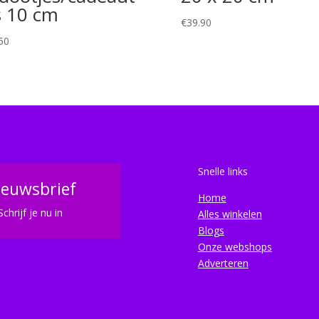
s 10 cm
€
39.90
50
Snelle links
ieuwsbrief
Home
Schrijf je nu in
Alles winkelen
Blogs
Onze webshops
Adverteren