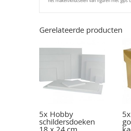
het maken/knutselen van figuren met gips o
Gerelateerde producten
5x Hobby
5x
schildersdoeken
g
18 x 24 cm
ka