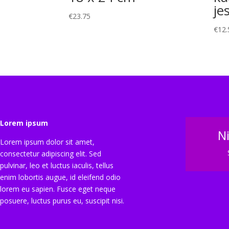
je
€
23.75
€
12.
Lorem ipsum
N
Lorem ipsum dolor sit amet,
consectetur adipiscing elit. Sed
pulvinar, leo et luctus iaculis, tellus
enim lobortis augue, id eleifend odio
lorem eu sapien. Fusce eget neque
posuere, luctus purus eu, suscipit nisi.