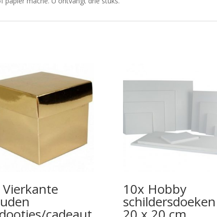
f papier mache. U ontvangt drie stuks.
 Vierkante
10x Hobby
ouden
schildersdoeken
dootjes/cadeaut
20 x 20 cm