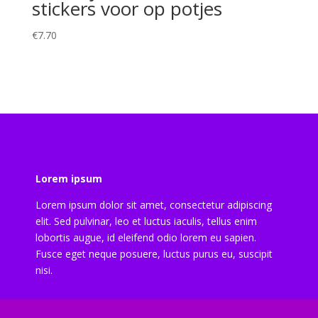
stickers voor op potjes
€
7.70
Lorem ipsum
Lorem ipsum dolor sit amet, consectetur adipiscing
elit. Sed pulvinar, leo et luctus iaculis, tellus enim
lobortis augue, id eleifend odio lorem eu sapien.
Fusce eget neque posuere, luctus purus eu, suscipit
nisi.