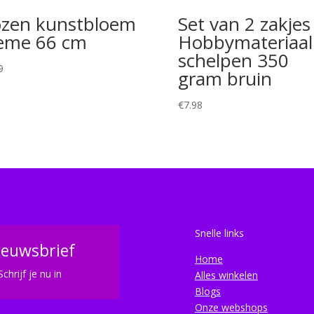
zen kunstbloem
Set van 2 zakjes
eme 66 cm
Hobbymateriaal
schelpen 350
9
gram bruin
€
7.98
Snelle links
ieuwsbrief
Home
Schrijf je nu in
Alles winkelen
Blogs
Onze webshops