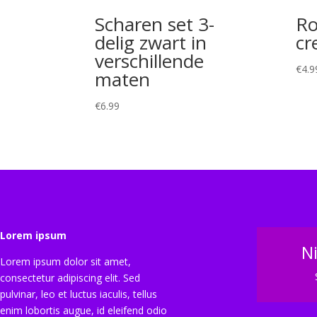
Scharen set 3-
Ro
delig zwart in
cr
verschillende
€
4.9
maten
€
6.99
Lorem ipsum
N
Lorem ipsum dolor sit amet,
consectetur adipiscing elit. Sed
pulvinar, leo et luctus iaculis, tellus
enim lobortis augue, id eleifend odio