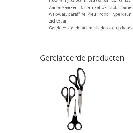
tezamen gepresenteerd op een kaarsenplat
Aantal kaarsen: 3. Formaat per stuk: diamet
wax/was, paraffine. Kleur: rood. Type kleur
zichtbaar.
Geurloze sfeerkaarsen cilinder/stomp kaars
Gerelateerde producten