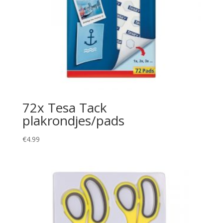
72x Tesa Tack
plakrondjes/pads
€
4.99