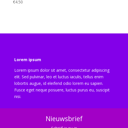
€
4.50
Lorem ipsum
Lorem ipsum dolor sit amet, consectetur adipiscing
elit. Sed pulvinar, leo et luctus iaculis, tellus enim
lobortis augue, id eleifend odio lorem eu sapien.
Fusce eget neque posuere, luctus purus eu, suscipit
nisi.
Nieuwsbrief