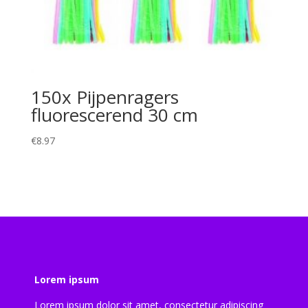
150x Pijpenragers
fluorescerend 30 cm
€
8.97
Lorem ipsum
Lorem ipsum dolor sit amet, consectetur adipiscing