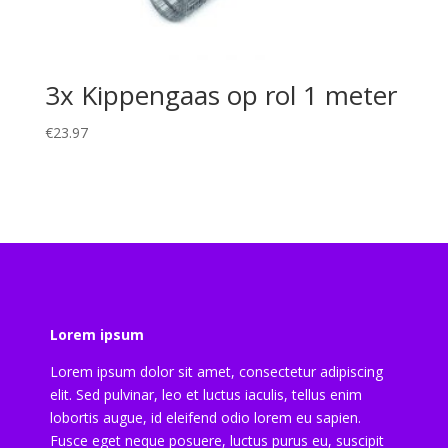
3x Kippengaas op rol 1 meter
€
23.97
Lorem ipsum
Lorem ipsum dolor sit amet, consectetur adipiscing
elit. Sed pulvinar, leo et luctus iaculis, tellus enim
lobortis augue, id eleifend odio lorem eu sapien.
Fusce eget neque posuere, luctus purus eu, suscipit