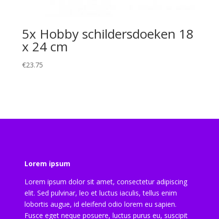
5x Hobby schildersdoeken 18
x 24 cm
€
23.75
Lorem ipsum
Lorem ipsum dolor sit amet, consectetur adipiscing
elit. Sed pulvinar, leo et luctus iaculis, tellus enim
lobortis augue, id eleifend odio lorem eu sapien.
Fusce eget neque posuere, luctus purus eu, suscipit