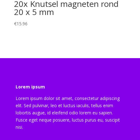
20x Knutsel magneten rond
20 x 5 mm
€
15.96
Lorem ipsum
Lorem ipsum dolor sit amet, consectetur adipiscing
elit. Sed pulvinar, leo et luctus iaculis, tellus enim
lobortis augue, id eleifend odio lorem eu sapien.
Fusce eget neque posuere, luctus purus eu, suscipit
nisi.