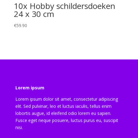
10x Hobby schildersdoeken
24 x 30 cm
€
59.90
Lorem ipsum
Lorem ipsum dolor sit amet, consectetur adipiscing
elit. Sed pulvinar, leo et luctus iaculis, tellus enim
lobortis augue, id eleifend odio lorem eu sapien.
Fusce eget neque posuere, luctus purus eu, suscipit
nisi.