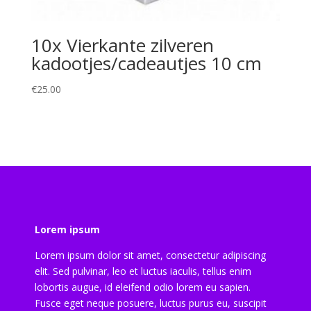
10x Vierkante zilveren
kadootjes/cadeautjes 10 cm
€
25.00
Lorem ipsum
Lorem ipsum dolor sit amet, consectetur adipiscing
elit. Sed pulvinar, leo et luctus iaculis, tellus enim
lobortis augue, id eleifend odio lorem eu sapien.
Fusce eget neque posuere, luctus purus eu, suscipit