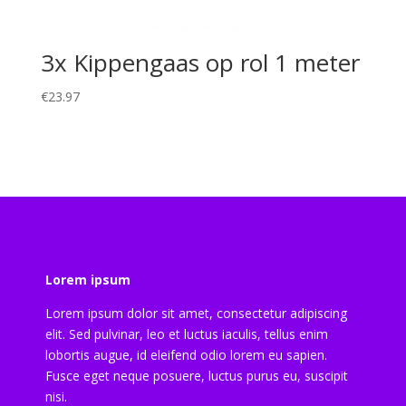
3x Kippengaas op rol 1 meter
€
23.97
Lorem ipsum
Lorem ipsum dolor sit amet, consectetur adipiscing
elit. Sed pulvinar, leo et luctus iaculis, tellus enim
lobortis augue, id eleifend odio lorem eu sapien.
Fusce eget neque posuere, luctus purus eu, suscipit
nisi.