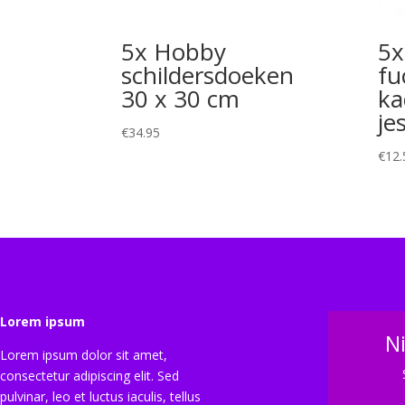
5x Hobby
5x
schildersdoeken
fu
30 x 30 cm
ka
je
€
34.95
€
12.
Lorem ipsum
N
Lorem ipsum dolor sit amet,
consectetur adipiscing elit. Sed
pulvinar, leo et luctus iaculis, tellus