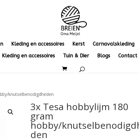
en
Kleding en accessoires
Kerst
Carnavalskleding
Kleding en accessoires
Tuin & Dier
Blogs
Contact
obby/knutselbenodigdheden
3x Tesa hobbylijm 180
gram
hobby/knutselbenodigd
den