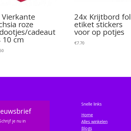
 Vierkante
24x Krijtbord fol
chsia roze
etiket stickers
dootjes/cadeaut
voor op potjes
s 10 cm
€
7.70
50
Snelle links
ieuwsbrief
Home
Schrijf je nu in
Alles winkelen
Blogs