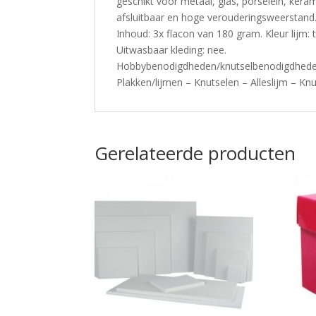
geschikt voor metaal, glas, porselein, kera
afsluitbaar en hoge verouderingsweerstand
Inhoud: 3x flacon van 180 gram. Kleur lijm: 
Uitwasbaar kleding: nee.
Hobbybenodigdheden/knutselbenodigdheden
Plakken/lijmen – Knutselen – Alleslijm – K
Gerelateerde producten