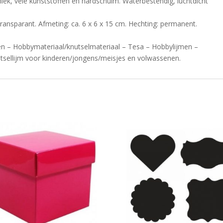
miek, vele kunststoffen en hardschuim. Waterbestendig, luchtdicht
.
transparant. Afmeting: ca. 6 x 6 x 15 cm. Hechting: permanent.
 – Hobbymateriaal/knutselmateriaal – Tesa – Hobbylijmen –
nutsellijm voor kinderen/jongens/meisjes en volwassenen.