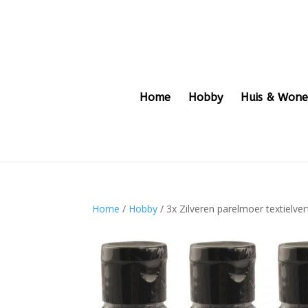
Home
Hobby
Huis & Won
Home
/
Hobby
/ 3x Zilveren parelmoer textielve