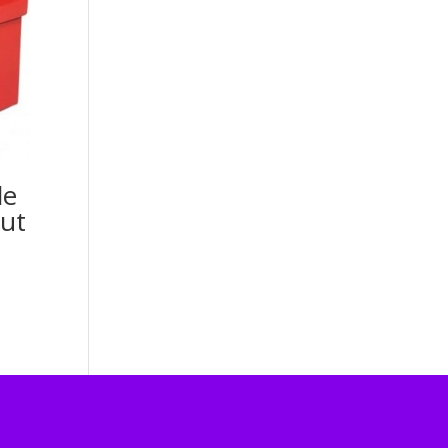
de
ut