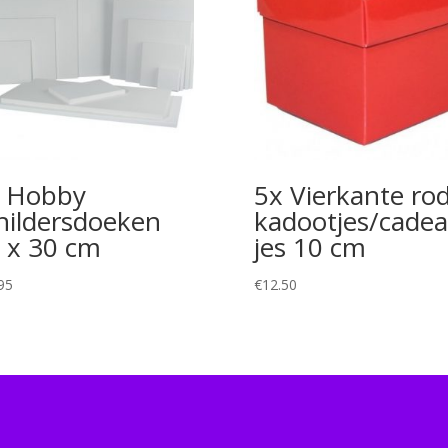
 Hobby
5x Vierkante ro
hildersdoeken
kadootjes/cadea
 x 30 cm
jes 10 cm
95
€
12.50