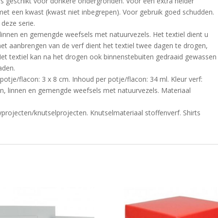
ns geschikt voor donkere ondergronden. Voor een extra helder
met een kwast (kwast niet inbegrepen). Voor gebruik goed schudden.
 deze serie.
 linnen en gemengde weefsels met natuurvezels. Het textiel dient u
t aanbrengen van de verf dient het textiel twee dagen te drogen,
et textiel kan na het drogen ook binnenstebuiten gedraaid gewassen
aden.
potje/flacon: 3 x 8 cm. Inhoud per potje/flacon: 34 ml. Kleur verf:
oen, linnen en gemengde weefsels met natuurvezels. Materiaal
rojecten/knutselprojecten. Knutselmateriaal stoffenverf. Shirts
.