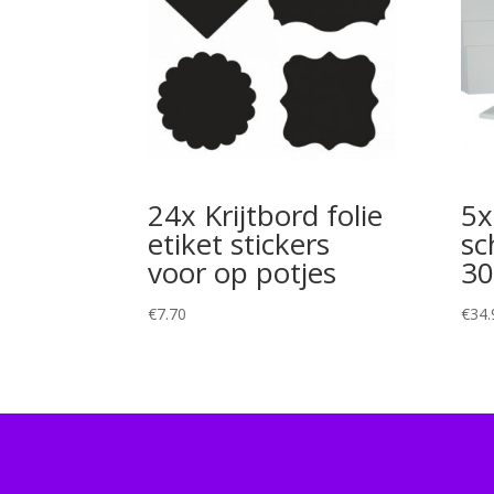
24x Krijtbord folie
5x
etiket stickers
sc
voor op potjes
30
€
7.70
€
34.