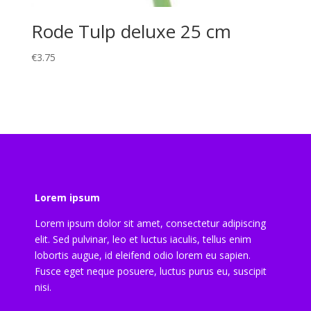
Rode Tulp deluxe 25 cm
€
3.75
Lorem ipsum
Lorem ipsum dolor sit amet, consectetur adipiscing
elit. Sed pulvinar, leo et luctus iaculis, tellus enim
lobortis augue, id eleifend odio lorem eu sapien.
Fusce eget neque posuere, luctus purus eu, suscipit
nisi.