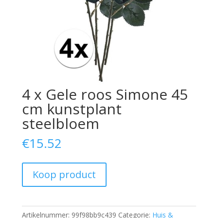
4 x Gele roos Simone 45
cm kunstplant
steelbloem
€
15.52
Koop product
Artikelnummer:
99f98bb9c439
Categorie:
Huis &