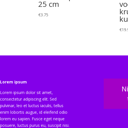
25 cm
vo
kr
€
3.75
ku
€
19.
Lorem ipsum
N
Lorem ipsum dolor sit amet,
consectetur adipiscing elit. Sed
pulvinar, leo et luctus iaculis, tellus
enim lobortis augue, id eleifend odio
lorem eu sapien. Fusce eget neque
posuere, luctus purus eu, suscipit nisi.