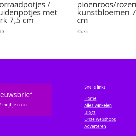
orraadpotjes /
pioenroos/roze
uidenpotjes met
kunstbloemen 
rk 7,5 cm
cm
90
€
5.75
Snelle links
ieuwsbrief
Home
Schrijf je nu in
Alles winkelen
Blogs
Onze webshops
Adverteren