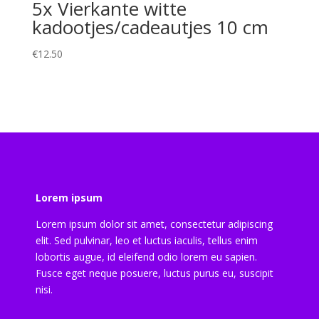
5x Vierkante witte
kadootjes/cadeautjes 10 cm
€
12.50
Lorem ipsum
Lorem ipsum dolor sit amet, consectetur adipiscing
elit. Sed pulvinar, leo et luctus iaculis, tellus enim
lobortis augue, id eleifend odio lorem eu sapien.
Fusce eget neque posuere, luctus purus eu, suscipit
nisi.