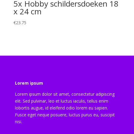
5x Hobby schildersdoeken 18
x 24 cm
€
23.75
Lorem ipsum
Lorem ipsum dolor sit amet, consectetur adipiscing
elit. Sed pulvinar, leo et luctus iaculis, tellus enim
lobortis augue, id eleifend odio lorem eu sapien.
Fusce eget neque posuere, luctus purus eu, suscipit
nisi.