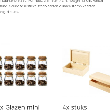
 kaarsenplateau. Formaat: diameter 7 cm, hoogte 13 cm. Aantal
ffine. Geurloze rustieke sfeerkaarsen cilinder/stomp kaarsen.
ngt 4 stuks.
x Glazen mini
4x stuks