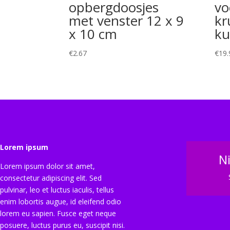
opbergdoosjes
vo
met venster 12 x 9
kr
x 10 cm
ku
€
2.67
€
19.
Lorem ipsum
N
Lorem ipsum dolor sit amet,
consectetur adipiscing elit. Sed
pulvinar, leo et luctus iaculis, tellus
enim lobortis augue, id eleifend odio
lorem eu sapien. Fusce eget neque
posuere, luctus purus eu, suscipit nisi.