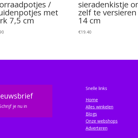
orraadpotjes /
sieradenkistje 
uidenpotjes met
zelf te versieren
rk 7,5 cm
14 cm
90
€
19.40
Snelle links
ieuwsbrief
Home
Schrijf je nu in
Alles winkelen
Blogs
Onze webshops
Adverteren