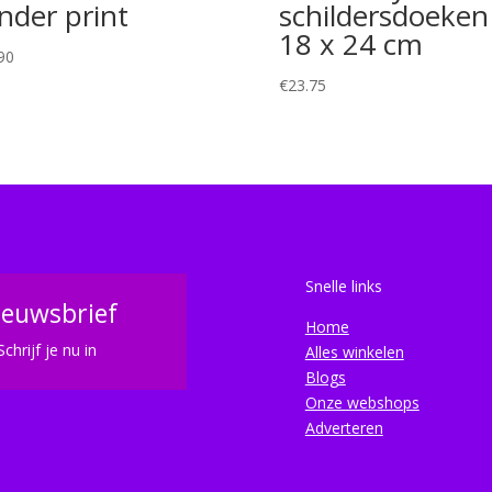
nder print
schildersdoeken
18 x 24 cm
90
€
23.75
Snelle links
ieuwsbrief
Home
Schrijf je nu in
Alles winkelen
Blogs
Onze webshops
Adverteren