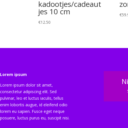
kadootjes/cadeaut
zo
jes 10 cm
€
59.
€
12.50
Lorem ipsum
N
Lorem ipsum dolor sit amet,
consectetur adipiscing elit. Sed
pulvinar, leo et luctus iaculis, tellus
enim lobortis augue, id eleifend odio
lorem eu sapien. Fusce eget neque
posuere, luctus purus eu, suscipit nisi.