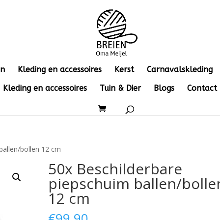
en
Kleding en accessoires
Kerst
Carnavalskleding
Kleding en accessoires
Tuin & Dier
Blogs
Contact
ballen/bollen 12 cm
50x Beschilderbare
piepschuim ballen/bolle
12 cm
€
99.90