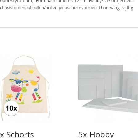
tyropor/styrofoam). Formaat diameter: 12 cm. Hobby/DIY project zelf
 basismateriaal ballen/bollen piepschuimvormen. U ontvangt vijftig
x Schorts
5x Hobby