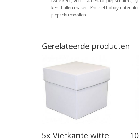
twee keer) verft. Materiaal: piepschuim (s
kerstballen maken. Knutsel hobbymaterialen
piepschuimbollen.
Gerelateerde producten
5x Vierkante witte
10