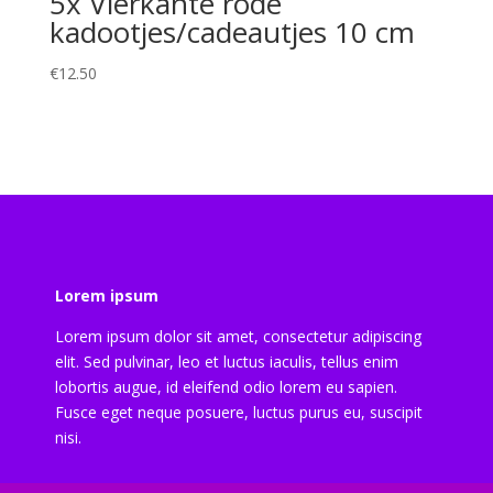
5x Vierkante rode
kadootjes/cadeautjes 10 cm
€
12.50
Lorem ipsum
Lorem ipsum dolor sit amet, consectetur adipiscing
elit. Sed pulvinar, leo et luctus iaculis, tellus enim
lobortis augue, id eleifend odio lorem eu sapien.
Fusce eget neque posuere, luctus purus eu, suscipit
nisi.