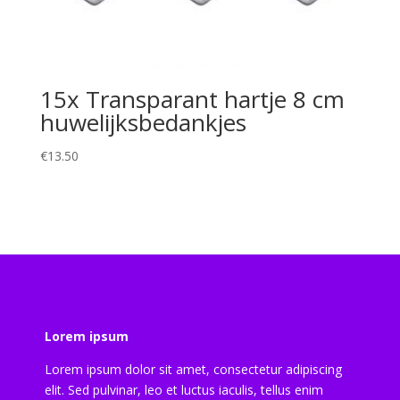
15x Transparant hartje 8 cm
huwelijksbedankjes
€
13.50
Lorem ipsum
Lorem ipsum dolor sit amet, consectetur adipiscing
elit. Sed pulvinar, leo et luctus iaculis, tellus enim