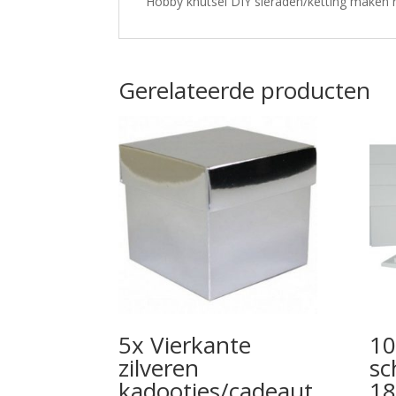
Hobby knutsel DIY sieraden/ketting maken ri
Gerelateerde producten
5x Vierkante
10
zilveren
sc
kadootjes/cadeaut
18