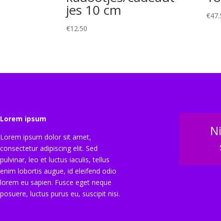
jes 10 cm
€
47.
€
12.50
Lorem ipsum
N
Lorem ipsum dolor sit amet,
consectetur adipiscing elit. Sed
pulvinar, leo et luctus iaculis, tellus
enim lobortis augue, id eleifend odio
lorem eu sapien. Fusce eget neque
posuere, luctus purus eu, suscipit nisi.