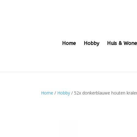
Home
Hobby
Huis & Won
Home
/
Hobby
/ 52x donkerblauwe houten kral