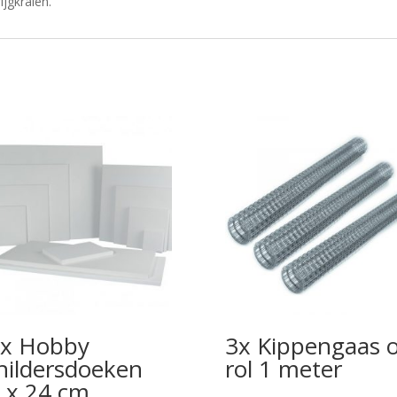
jgkralen.
x Hobby
3x Kippengaas 
hildersdoeken
rol 1 meter
 x 24 cm