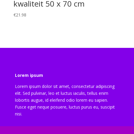
kwaliteit 50 x 70 cm
€
21.98
Lorem ipsum
Lorem ipsum dolor sit amet, consectetur adipiscing
elit. Sed pulvinar, leo et luctus iaculis, tellus enim
lobortis augue, id eleifend odio lorem eu sapien.
Fusce eget neque posuere, luctus purus eu, suscipit
nisi.