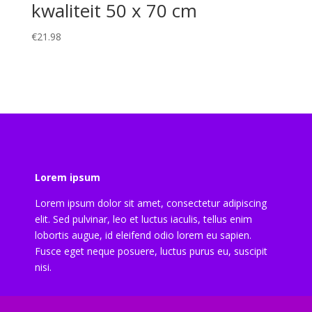
kwaliteit 50 x 70 cm
€
21.98
Lorem ipsum
Lorem ipsum dolor sit amet, consectetur adipiscing
elit. Sed pulvinar, leo et luctus iaculis, tellus enim
lobortis augue, id eleifend odio lorem eu sapien.
Fusce eget neque posuere, luctus purus eu, suscipit
nisi.